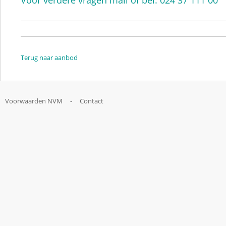
Voor verdere vragen mail of bel: 024 37 111 00
Terug naar aanbod
Voorwaarden NVM
-
Contact