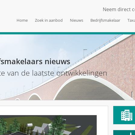
Neem direct c
Home
Zoek in aanbod
Nieuws
Bedrijfsmakelaar
Taxa
fsmakelaars nieuws
te van de laatste ontwikkelingen