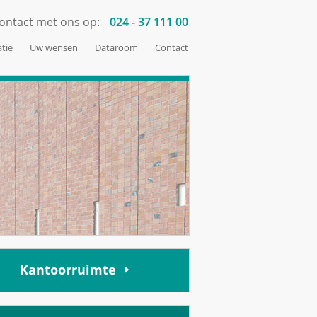
ontact met ons op:
024 - 37 111 00
tie
Uw wensen
Dataroom
Contact
Kantoorruimte