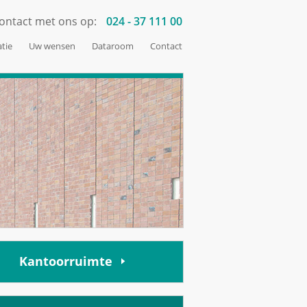
ontact met ons op:
024 - 37 111 00
tie
Uw wensen
Dataroom
Contact
Kantoorruimte