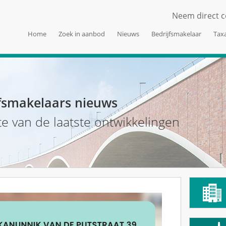
Neem direct c
Home
Zoek in aanbod
Nieuws
Bedrijfsmakelaar
Taxa
fsmakelaars nieuws
te van de laatste ontwikkelingen