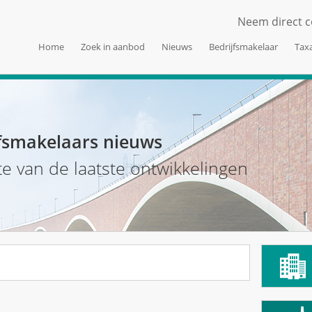
Neem direct c
Home
Zoek in aanbod
Nieuws
Bedrijfsmakelaar
Taxa
fsmakelaars nieuws
te van de laatste ontwikkelingen