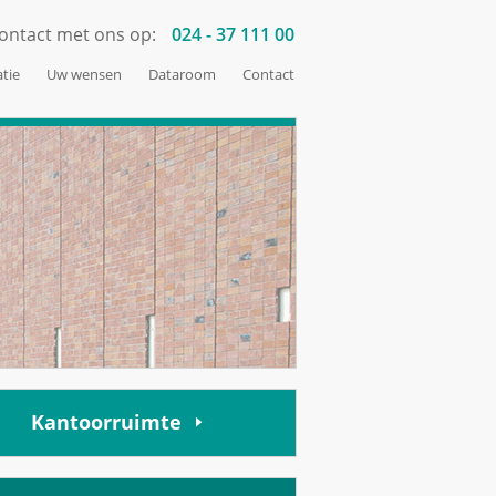
ontact met ons op:
024 - 37 111 00
tie
Uw wensen
Dataroom
Contact
Kantoorruimte