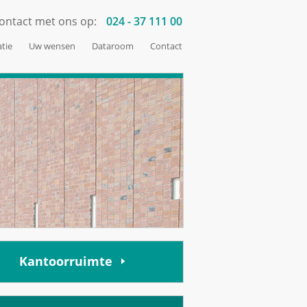
ontact met ons op:
024 - 37 111 00
tie
Uw wensen
Dataroom
Contact
Kantoorruimte