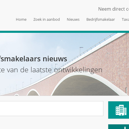
Neem direct c
Home
Zoek in aanbod
Nieuws
Bedrijfsmakelaar
Taxa
fsmakelaars nieuws
te van de laatste ontwikkelingen