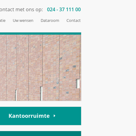
ontact met ons op:
024 - 37 111 00
tie
Uw wensen
Dataroom
Contact
Kantoorruimte