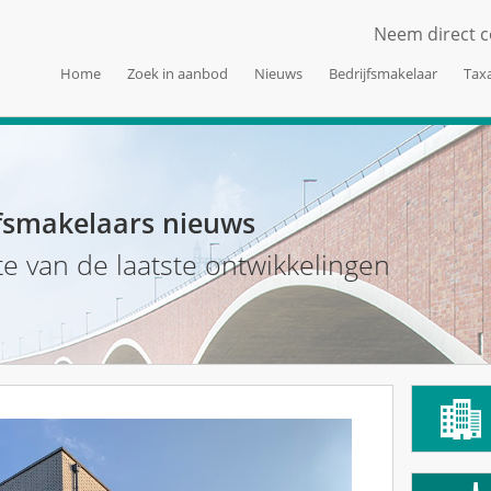
Neem direct c
Home
Zoek in aanbod
Nieuws
Bedrijfsmakelaar
Taxa
fsmakelaars nieuws
te van de laatste ontwikkelingen