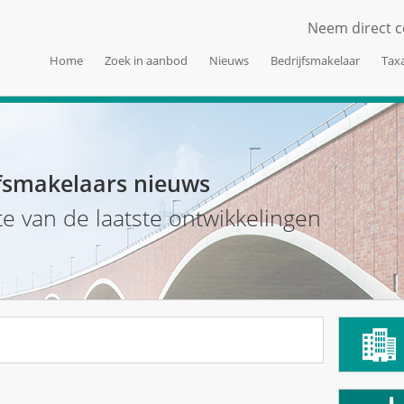
Neem direct c
Home
Zoek in aanbod
Nieuws
Bedrijfsmakelaar
Taxa
fsmakelaars nieuws
te van de laatste ontwikkelingen